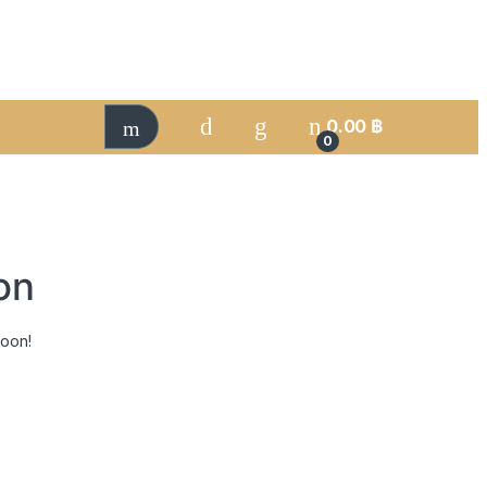
0.00
฿
0
on
soon!