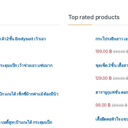
Top rated products
ก ผ้า2ชั้น Bodysuit เว้าเอว
กระโปรงยีนยาว เอว
199.00
฿
550.00
กระดุมแป๊ก เว้าช่วงเอว แซ่บมาก
ชุดเซ็ต 2ชิ้น เสื้
129.00
฿
200.00
ฮาราจูกุแฟชั่น คอ
 แกะได้ เซ็กซี่ม้ากค่าแม้ ต้องมีน้า
99.00
฿
259.00
฿
เสื้อยืดคอหัวใจ แข
อดี้สูท เป้าแกะได้ กระดุมแป็ก