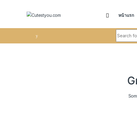
Skip to navigation
Skip to content
หน้าแรก
Search fo
G
Some