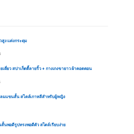
สูง แต่งกระดุม
฿
อสายเดี่ยว สปาเก็ตตี้ลายริ้ว + กางเกงขายาว ผ้าคอตตอน
฿
กลมแขนสั้น สไตล์เกาหลีสำหรับผู้หญิง
นสั้นพอดีรูปทรงพอดีตัว สไตล์เรียบง่าย