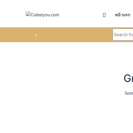
Skip to navigation
Skip to content
หน้าแรก
Search fo
G
Some