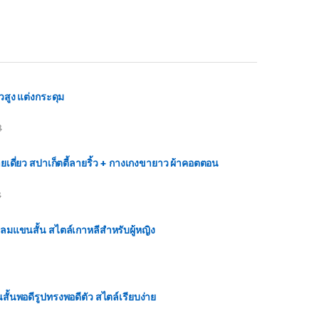
สูง แต่งกระดุม
฿
อสายเดี่ยว สปาเก็ตตี้ลายริ้ว + กางเกงขายาว ผ้าคอตตอน
฿
กลมแขนสั้น สไตล์เกาหลีสำหรับผู้หญิง
นสั้นพอดีรูปทรงพอดีตัว สไตล์เรียบง่าย