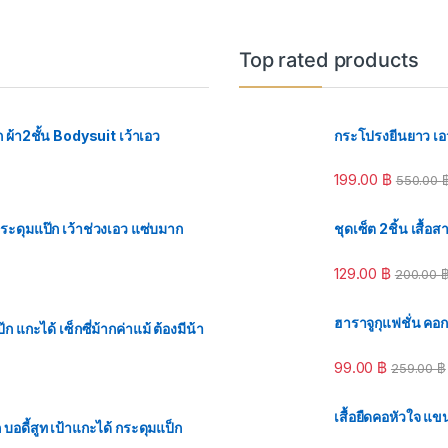
Top rated products
ก ผ้า2ชั้น Bodysuit เว้าเอว
กระโปรงยีนยาว เอว
199.00
฿
550.00
กระดุมแป๊ก เว้าช่วงเอว แซ่บมาก
ชุดเซ็ต 2ชิ้น เสื้
129.00
฿
200.00
ฮาราจูกุแฟชั่น คอ
 แกะได้ เซ็กซี่ม้ากค่าแม้ ต้องมีน้า
99.00
฿
259.00
฿
เสื้อยืดคอหัวใจ แข
อดี้สูท เป้าแกะได้ กระดุมแป็ก