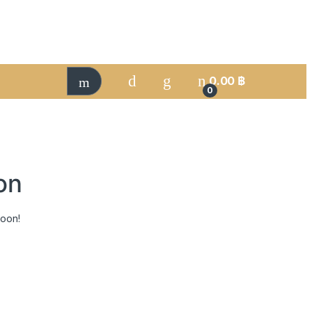
0.00
฿
0
on
soon!